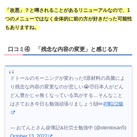
「改悪」？と噂されることがあるリニューアルなので、1
つのメニューではなく全体的に前の方が好きだった可能性
もありますね。
口コミ④ 「残念な内容の変更」と感じる方
ドトールのモーニングが変わった‼️原材料の高騰によ
り残念な内容の変更なのが悲しい😭🥺日本人がどん
どん豊かじゃ無くなっている気がする…そんなこと
はさておき今日も勉強頑張りましょう🙌✏️
#簿記2級
— おてんとさん@簿記&社労士勉強中 (@otentosan5)
October 13, 2022