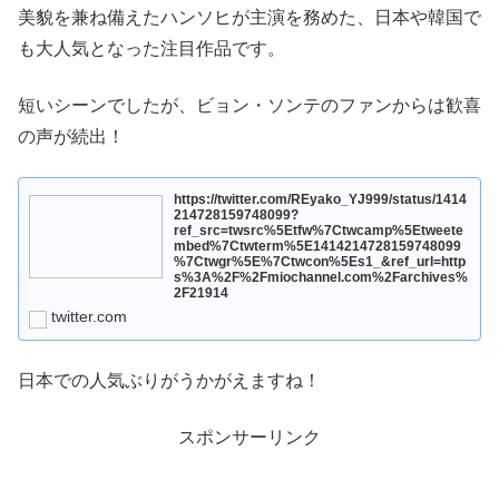
美貌を兼ね備えたハンソヒが主演を務めた、日本や韓国で
も大人気となった注目作品です。
短いシーンでしたが、ビョン・ソンテのファンからは歓喜
の声が続出！
https://twitter.com/REyako_YJ999/status/1414
214728159748099?
ref_src=twsrc%5Etfw%7Ctwcamp%5Etweete
mbed%7Ctwterm%5E1414214728159748099
%7Ctwgr%5E%7Ctwcon%5Es1_&ref_url=http
s%3A%2F%2Fmiochannel.com%2Farchives%
2F21914
twitter.com
日本での人気ぶりがうかがえますね！
スポンサーリンク