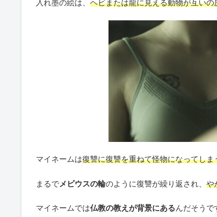
入れ墨の絵は、
ヘビまたは龍に見える動物が互いの
マイネームは
復讐に復讐を重ねて怪物になってしま
まるで
メビウスの輪
のように復讐が繰り返され、
や
マイネームでは
仏教の教えが背景にある
んだそうで