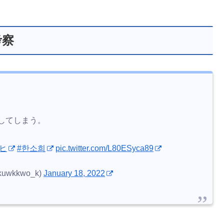
考察
してしまう。
ヒ
#한소희
pic.twitter.com/L80ESyca89
wkkwo_k)
January 18, 2022