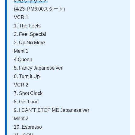
のセットリスト
(4/23 PM6:00スタート）
VCR 1
1. The Feels
2. Feel Special
3. Up No More
Ment 1
4.Queen
5. Fancy Japanese ver
6. Turn It Up
VCR 2
7. Shot Clock
8. Get Loud
9. I CAN’T STOP ME Japanese ver
Ment 2
10. Espresso