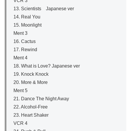
VCR 3
13. Scientists Japanese ver
14. Real You
15. Moonlight
Ment 3
16. Cactus
17. Rewind
Ment 4
18. What is Love? Japanese ver
19. Knock Knock
20. More & More
Ment 5
21. Dance The Night Away
22. Alcohol-Free
23. Heart Shaker
VCR 4