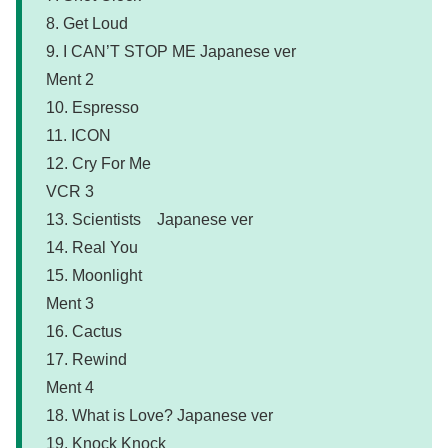
8. Get Loud
9. I CAN’T STOP ME Japanese ver
Ment 2
10. Espresso
11. ICON
12. Cry For Me
VCR 3
13. Scientists Japanese ver
14. Real You
15. Moonlight
Ment 3
16. Cactus
17. Rewind
Ment 4
18. What is Love? Japanese ver
19. Knock Knock