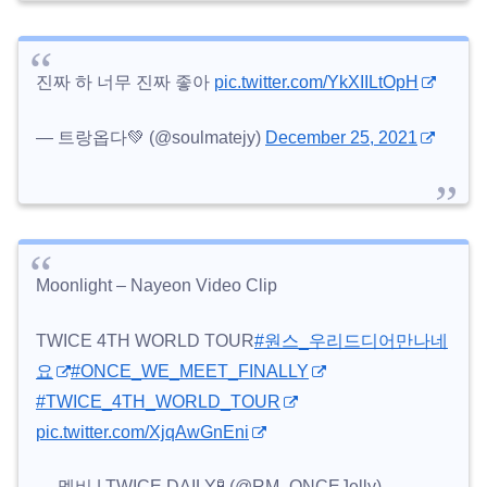
진짜 하 너무 진짜 좋아
pic.twitter.com/YkXIILtOpH
— 트랑옵다💚 (@soulmatejy)
December 25, 2021
Moonlight – Nayeon Video Clip
TWICE 4TH WORLD TOUR
#원스_우리드디어만나네
요
#ONCE_WE_MEET_FINALLY
#TWICE_4TH_WORLD_TOUR
pic.twitter.com/XjqAwGnEni
— 멜비 | TWICE DAILY🧪 (@RM_ONCEJelly)