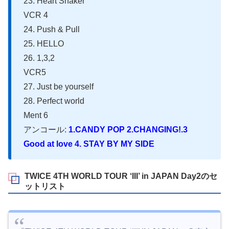
23. Heart Shaker
VCR 4
24. Push & Pull
25. HELLO
26. 1,3,2
VCR5
27. Just be yourself
28. Perfect world
Ment 6
アンコール:
1.CANDY POP 2.CHANGING!.3
Good at love 4. STAY BY MY SIDE
TWICE 4TH WORLD TOUR ‘III’ in JAPAN Day2のセ
ットリスト