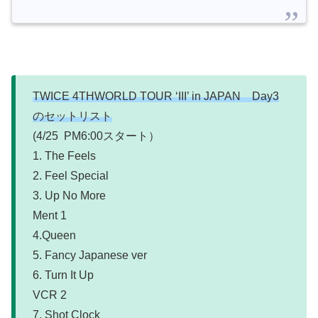
TWICE 4THWORLD TOUR ‘III’ in JAPAN Day3
のセットリスト
(4/25 PM6:00スタート）
1. The Feels
2. Feel Special
3. Up No More
Ment 1
4.Queen
5. Fancy Japanese ver
6. Turn It Up
VCR 2
7. Shot Clock