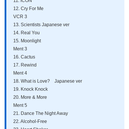
11. ICON
12. Cry For Me
VCR 3
13. Scientists Japanese ver
14. Real You
15. Moonlight
Ment 3
16. Cactus
17. Rewind
Ment 4
18. What is Love? Japanese ver
19. Knock Knock
20. More & More
Ment 5
21. Dance The Night Away
22. Alcohol-Free