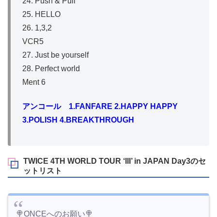
24. Push & Pull
25. HELLO
26. 1,3,2
VCR5
27. Just be yourself
28. Perfect world
Ment 6
アンコール 1.FANFARE 2.HAPPY HAPPY
3.POLISH 4.BREAKTHROUGH
TWICE 4TH WORLD TOUR ‘III’ in JAPAN Day3のセ
ットリスト
🍭ONCEへのお願い🍭