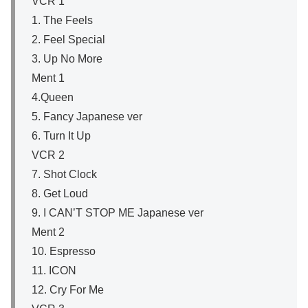
VCR 1
1. The Feels
2. Feel Special
3. Up No More
Ment 1
4.Queen
5. Fancy Japanese ver
6. Turn It Up
VCR 2
7. Shot Clock
8. Get Loud
9. I CAN’T STOP ME Japanese ver
Ment 2
10. Espresso
11. ICON
12. Cry For Me