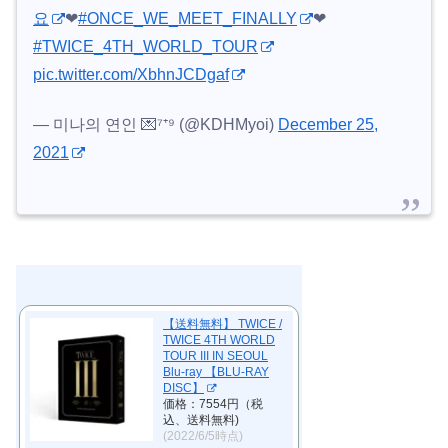
요
❤
#ONCE_WE_MEET_FINALLY
❤
#TWICE_4TH_WORLD_TOUR
pic.twitter.com/XbhnJCDgaf
— 미나의 연인 💌⁷⁺⁹ (@KDHMyoi)
December 25,
2021
【送料無料】 TWICE /
TWICE 4TH WORLD
TOUR III IN SEOUL
Blu-ray 【BLU-RAY
DISC】
価格：7554円（税
込、送料無料)
(2022/6/5時点)