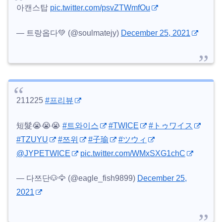
아캔스탑
pic.twitter.com/psvZTWmfOu
— 트랑옵다💚 (@soulmatejy)
December 25, 2021
211225
#프리뷰
短髮😭😭😭
#트와이스
#TWICE
#トゥワイス
#TZUYU
#쯔위
#子瑜
#ツウィ
@JYPETWICE
pic.twitter.com/WMxSXG1chC
— 다쯔단🐶🦅 (@eagle_fish9899)
December 25,
2021