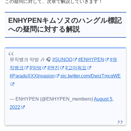
この疑問に対して、次章で解説していきます！
ENHYPENキムソヌのハングル標記
への疑問に対する解説
뮤직뱅크 막방 🎶 🎧
#SUNOO
#ENHYPEN
#뮤
직뱅크
#막방
#엔진
#고마워요
#ParadoXXXInvasion
pic.twitter.com/DwizTmcqWE
— ENHYPEN (@ENHYPEN_members)
August 5,
2022