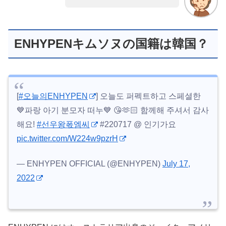
ENHYPENキムソヌの国籍は韓国？
[
#오늘의ENHYPEN
] 오늘도 퍼펙트하고 스페셜한
💙파랑 아기 분모자 떠누💙 😘🫶🏻 함께해 주셔서 감사
해요!
#선우왕폯엠씨
#220717 @ 인기가요
pic.twitter.com/W224w9pzrH
— ENHYPEN OFFICIAL (@ENHYPEN)
July 17,
2022