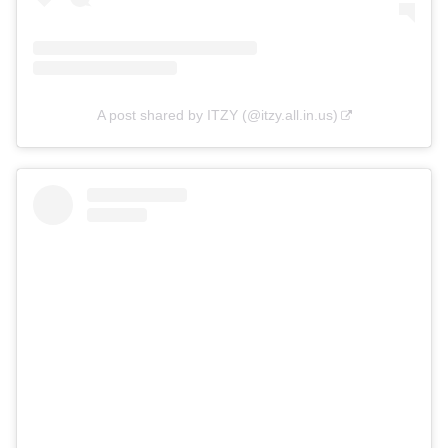
A post shared by ITZY (@itzy.all.in.us)