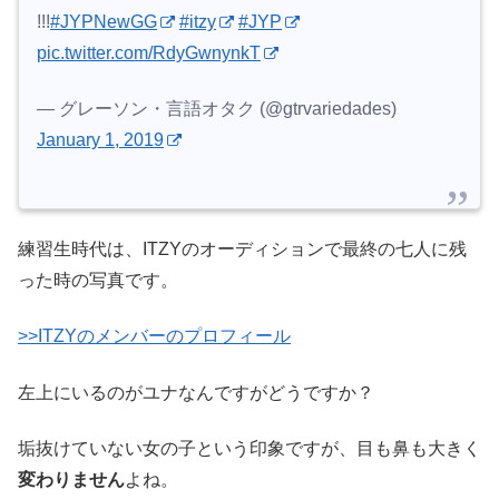
!!!
#JYPNewGG
#itzy
#JYP
pic.twitter.com/RdyGwnynkT
— グレーソン・言語オタク (@gtrvariedades)
January 1, 2019
練習生時代は、ITZYのオーディションで最終の七人に残
った時の写真です。
>>ITZYのメンバーのプロフィール
左上にいるのがユナなんですがどうですか？
垢抜けていない女の子という印象ですが、目も鼻も大きく
変わりません
よね。