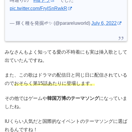
噂通りの
#韓ドラ
でした
pic.twitter.com/FryISnRwkR
— 輝く種を発掘🌱✨ (@parareluworld)
July 6, 2022
みなさんもよく知ってる愛の不時着にも実は挿入歌として
出ていたんですね。
また、この歌はドラマの配信日と同じ日に配信されている
ので
おそらく第15話あたりに登場します。
その他ではゲームや
韓国万博のテーマソング
になっていま
したね。
IUくらい人気だと国際的なイベントのテーマソングに選ば
れるんですね！