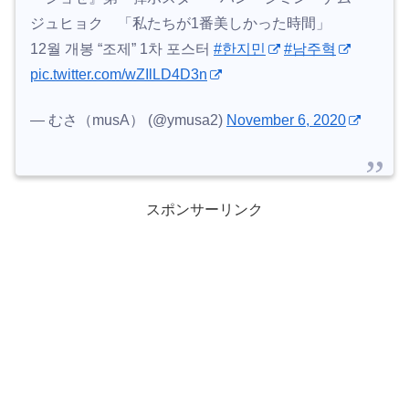
ジュヒョク 「私たちが1番美しかった時間」
12월 개봉 “조제” 1차 포스터
#한지민
#남주혁
pic.twitter.com/wZIlLD4D3n
— むさ（musA） (@ymusa2)
November 6, 2020
スポンサーリンク