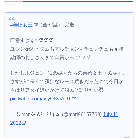
#善徳女王
（全62話）-完走-
圧巻すぎる✨👏👏👏
ユシン始めピダムもアルチョンもチュンチュも元詐
欺師のおじさんまで全員かっこいい‼︎
しかしホジュン（135話）からの善徳女王（62話）、
さすがに長くて孤独なレース続きだったので今日か
らはリアタイ追いかけて沼民と語りたい😇
pic.twitter.com/5syOSvVc9T
— 🦭mari💛🐧² ⁵ ² ¹☀️🚁 (@mari96157769)
July 11,
2022