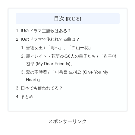
目次
IUのドラマ主題歌はある？
IUのドラマで使われてる曲は？
善徳女王 / 「海へ」、「白山一花」
麗＜レイ＞～花萌ゆる8人の皇子たち / 「친구야
친구 (My Dear Friends)」
愛の不時着 / 「마음을 드려요 (Give You My
Heart)」
日本でも使われてる？
まとめ
スポンサーリンク