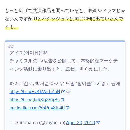
もっと広げて共演作品を調べていると、映画やドラマじゃ
ないんですが
IUとパクソジュンは同じCMに出ていたんで
すよ。
アイユ(아이유)CM
チャミスルのTV広告を公開して、本格的なマーケテ
ィング活動に乗り出すと、20日、明らかにした。
하이트진로, 박서준·아이유 모델 ‘참이슬’ TV 광고 공개
https://t.co/FvKkWcLZnN
￼
https://t.co/Qa6Xq2SqBs
pic.twitter.com/55Pqv8lo40
— Shirahama (@yuyuclub)
April 20, 2018