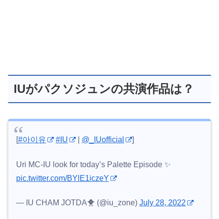
IUがパクソジュンの共演作品は？
[
#아이유
#IU
|
@_IUofficial
]
Uri MC-IU look for today’s Palette Episode ✨
pic.twitter.com/BYlE1iczeY
— IU CHAM JOTDA🐥 (@iu_zone)
July 28, 2022