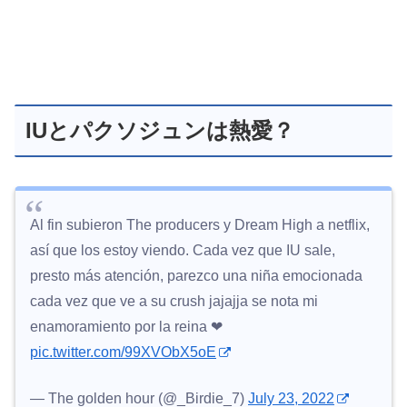
IUとパクソジュンは熱愛？
Al fin subieron The producers y Dream High a netflix,
así que los estoy viendo. Cada vez que IU sale,
presto más atención, parezco una niña emocionada
cada vez que ve a su crush jajajja se nota mi
enamoramiento por la reina ❤
pic.twitter.com/99XVObX5oE
— The golden hour (@_Birdie_7)
July 23, 2022