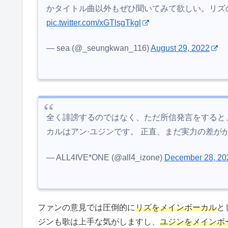
かタイトル曲以外もぜひ聞いてみて欲しい。リズ
pic.twitter.com/xGTlsgTkgl
— sea (@_seungkwan_116)
August 29, 2022
全く誹謗するのではなく、ただ所信発言をすると、
カルはアン·ユジンです。 正直、まだ実力の差が
— ALL4IVE*ONE (@all4_izone)
December 28, 20
ファンの意見では圧倒的に
リズをメインボーカル
と
ジンも歌は上手な気がしますし、
ユジンをメインボ