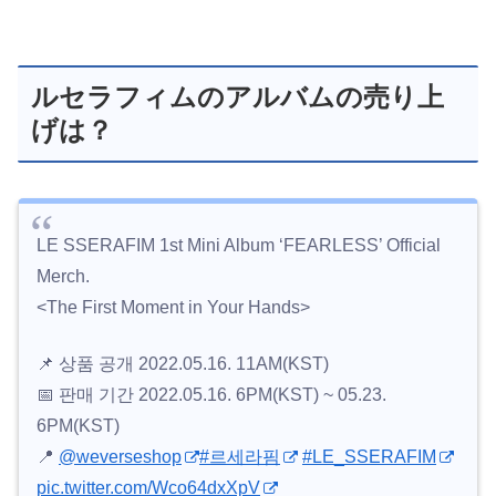
ルセラフィムのアルバムの売り上
げは？
LE SSERAFIM 1st Mini Album ‘FEARLESS’ Official
Merch.
<The First Moment in Your Hands>
📌 상품 공개 2022.05.16. 11AM(KST)
📅 판매 기간 2022.05.16. 6PM(KST) ~ 05.23.
6PM(KST)
📍
@weverseshop
#르세라핌
#LE_SSERAFIM
pic.twitter.com/Wco64dxXpV