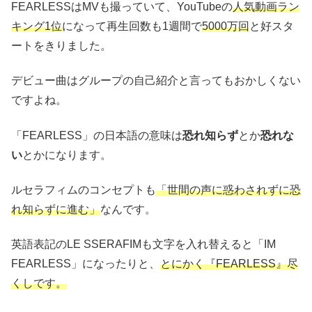
FEARLESSはMVも撮っていて、YouTubeの
人気動画ラン
キング1位
になって再生回数も1週間で
5000万回
と好スタ
ートをきりました。
デビュー曲はグループの自己紹介と言ってもおかしくない
ですよね。
「FEARLESS」の日本語の意味は
恐れ知らず
とか
恐れな
い
とかになります。
ルセラフィムのコンセプトも
「世間の声に惑わされずに恐
れ知らずに進む」
なんです。
英語表記のLE SSERAFIMも文字を入れ替えると「IM
FEARLESS」になったりと、
とにかく『FEARLESS』尽
くしです。