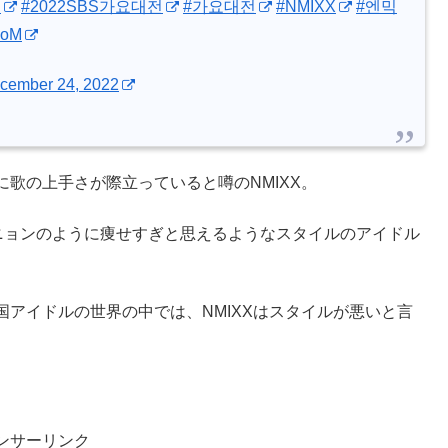
전
#2022SBS가요대전
#가요대전
#NMIXX
#엔믹
6oM
cember 24, 2022
歌の上手さが際立っていると噂のNMIXX。
ニョンのように痩せすぎと思えるようなスタイルのアイドル
アイドルの世界の中では、NMIXXはスタイルが悪いと言
。
ンサーリンク