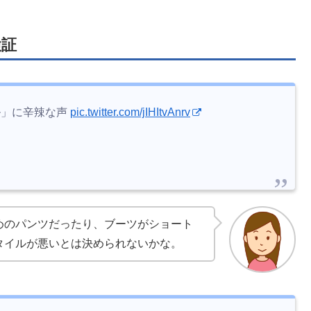
検証
イル」に辛辣な声
pic.twitter.com/jIHItvAnrv
めのパンツだったり、ブーツがショート
タイルが悪いとは決められないかな。