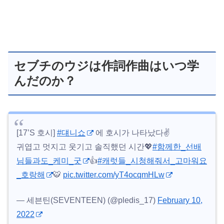
セブチのウジは作詞作曲はいつ学
んだのか？
[17’S 호시]
#댸니쇼
에 호시가 나타났다✌️
귀엽고 멋지고 웃기고 솔직했던 시간💖
#함께한_선배
님들과도_케미_굿
👍
#캐럿들_시청해줘서_고마워요
_호랑해
🐯
pic.twitter.com/yT4ocqmHLw
— 세븐틴(SEVENTEEN) (@pledis_17)
February 10,
2022