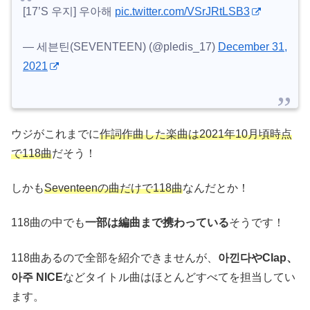
[17’S 우지] 우아해
pic.twitter.com/VSrJRtLSB3
— 세븐틴(SEVENTEEN) (@pledis_17)
December 31,
2021
ウジがこれまでに
作詞作曲した楽曲は2021年10月頃時点
で118曲
だそう！
しかも
Seventeenの曲だけで118曲
なんだとか！
118曲の中でも
一部は編曲まで携わっている
そうです！
118曲あるので全部を紹介できませんが、
아낀다やClap、
아주 NICE
などタイトル曲はほとんどすべてを担当してい
ます。