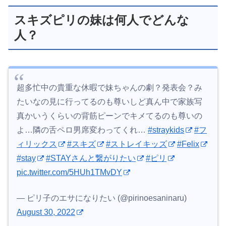
スキズピリの妹は何人でどんな
人？
超多忙中の貴重な休暇で妹ちゃんの劇？発表会？み
たいなの見に行ってるのも尊いしど真ん中で家族写
真かいうくらいの背筋ピーンでキメてるのも尊いの
よ…隣の舌ペロ男席変わってくれ…
#straykids
#フ
ィリックス
#スキズ
#ストレイキッズ
#Felix
#stay
#STAYさんと繋がりたい
#ピリ
pic.twitter.com/5HUh1TMvDY
— ピリ子のエサになりたい (@pirinoesaninaru)
August 30, 2022