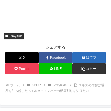
StrayKids
シェアする
X
Facebook
はてブ
Pocket
LINE
コピー
ホーム
KPOP
StrayKids
スキズの宿舎は場
所を引っ越したって本当？メンバーの部屋割りを知りたい