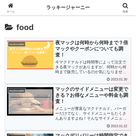
ラッキージャーニー
ホーム
検索
food
夜マックは何時から何時まで？倍
mcdonalds
マックやクーポンについても調
査！
今マクドナルドは時間帯によって注文で
きる夜マックがありますが、何時から何
時まで販売しているのか気になりません
か？本記事では夜マックが何時から何時
2023.01.30
まで注文できるのか、メニューや倍バー
ガーのこともみていきましょう。
マックのサイドメニューは変更で
mcdonalds
きる？お得なメニューや料金も調
査！
メニューが豊富なマクドナルド。バーガ
ーだけでなく、サイドメニューもたくさ
んありますよね！そんなサイドメニュー
ですが、セットで注文した際変更は可能
2023.01.22
なのでしょうか？こちらの記事では、サ
イドメニューは変更できる？お得なメニ
マックデリバリーは時間指定でき