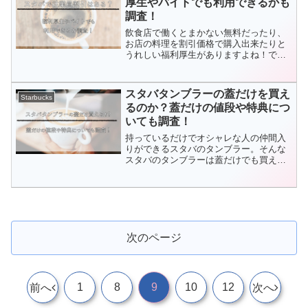
厚生やバイトでも利用できるかも
いる人もざひ参考にしてみてください
調査！
ね。
飲食店で働くとまかない無料だったり、
お店の料理を割引価格で購入出来たりと
うれしい福利厚生がありますよね！で
は、スタバではどのような従業員割引が
あるのでしょうか？スタバにはどのよう
な従業員割引があるのか、アルバイトの
スタバタンブラーの蓋だけを買え
Starbucks
方でも利用できるかなどをまとめてみま
るのか？蓋だけの値段や特典につ
した！
いても調査！
持っているだけでオシャレな人の仲間入
りができるスタバのタンブラー。そんな
スタバのタンブラーは蓋だけでも買える
という噂を調査してみました！コチラの
記事では、蓋だけ本当に買えるのか？買
えた場合の値段や特典について紹介して
いきます！
次のページ
1
8
9
10
12
前へ
次へ