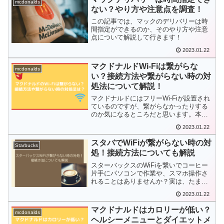
mcdonalds
ューや料金は？と調査した内容を紹介し
ない？やり方や注意点を調査！
ていきます！ぜひ最後までご覧ください
＾＾
この記事では、マックのデリバリーは時
間指定ができるのか、そのやり方や注意
点について解説して行きます！
2023.01.22
マクドナルドWi-Fiは繋がらな
mcdonalds
い？接続方法や繋がらない時の対
処法について解説！
マクドナルドにはフリーWi-Fiが設置され
ているのですが、繋がらなかったりする
のか気になるところだと思います。本記
事ではマクドナルドWi-Fiは繋がらないの
2023.01.22
か、繋がらない時の対処法についてもみ
ていきましょう。
スタバでWiFiが繋がらない時の対
Starbucks
処！接続方法についても解説
スターバックスのWiFiを繋いでコーヒー
片手にパソコンで作業や、スマホ操作さ
れることはありませんか？実は、たまに
WiFiがうまく繋がらないことがあるんで
2023.01.22
すよね…スターバックスでは無料でWiFi
が使えるので、よく利用される方もいる
マクドナルドはカロリーが低い？
かと思います...
mcdonalds
ヘルシーメニューとダイエットメ