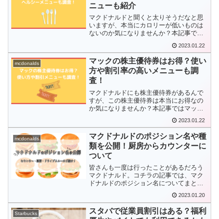
ニューも紹介
マクドナルドと聞くと太りそうだなと思
いますが、本当にカロリーが低いものは
ないのか気になりませんか？本記事では
マクドナルドはカロリーが低いのか、ヘ
2023.01.22
ルシーメニューなどみていきましょう。
マックの株主優待券はお得？使い
mcdonalds
方や割引率の高いメニューも調
査！
マクドナルドにも株主優待券があるんで
すが、この株主優待券は本当にお得なの
か気になりませんか？本記事ではマック
の株主優待券がお得になるのか、使い方
2023.01.22
や割引率の高いメニューについてみてい
きましょう。
マクドナルドのポジション名や種
mcdonalds
類を公開！厨房からカウンターに
ついて
皆さんも一度は行ったことがあるだろう
マクドナルド。コチラの記事では、マク
ドナルドのポジション名についてまとめ
ました。マクドナルドでバイトしたいけ
2023.01.20
ど、どんなポジション名があるの？そん
な疑問への回答になっている本記事。マ
スタバで従業員割引はある？福利
Starbucks
クドナルドでバイトをしようと検討して