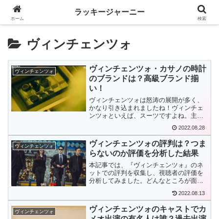
ラッキージャーニー
ホーム
検索
ヴィンチェンツォ
ヴィンチェンツォ・カサノの時計
ヴィンチェンツォ
のブランドは？高級ブランド揃
い！
ヴィンチェンツォは怒涛の展開が多く、
かなり引き込まれましたね！ヴィンチェ
ンツォといえば、スーツですよね。主演
のソン・ジュンギはほとんどスーツを着
2022.08.28
ていました。>>ソン・ジュンギのスーツ
のブランドはこちらそのスーツと共に出
ヴィンチェンツォの評判は？つま
ヴィンチェンツォ
てくるのが時計。かなり...
らないのか評価を分析した結果
本記事では、『ヴィンチェンツォ』のネ
ットでの評判を収集し、視聴者の評価を
分析してみました。どんなところが面白
いのか、また、どんなところがつまらな
2022.08.13
いのかネットでの評判をお伝えします。
ヴィンチェンツォのキャストでカ
ヴィンチェンツォ
メオ出演の有名人は誰？過去出演