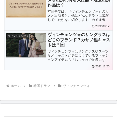
作品は？
本記事では、『ヴィンチェンツォ』のカ
メオ出演者と、他にどんなドラマに出演
していたかをご紹介します。カメオ出演
する俳優やタレントなどを知ることで、
2022.08.12
ドラマ『ヴィンチェンツォ』を、また違
った見方で楽しめると思いますよ！
ヴィンチェンツォのサングラスは
ヴィンチェンツォ
どこのブランド？カサノ他キャス
トは？
ヴィンチェンツォはサングラスやスーツ
などキャストが身につけているファッシ
ョンアイテムも「おしゃれで参考にな
る！」と関心の声が多いのだとか！今回
2021.11.26
は、注意度が高いドラマの中でヴィンツ
ェンツォ・カサノやチョンヨビンが着用
していたサングラスのブランドについて
詳しく解説していきます！
ホーム
韓国ドラマ
ヴィンチェンツォ