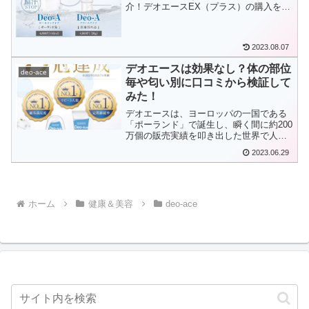
介！デオエースEX（プラス）の購入を検
討されている方は、ぜひ参考にしてみて
くださいね!
2023.08.07
デオエースは効果なし？体の部位
deo-ace
毎や匂い別に口コミから検証して
みた！
デオエースは、ヨーロッパの一国である
「ポーランド」で誕生し、瞬く間に約200
万個の販売実績を叩き出した世界で人気
のロールオンタイプの制汗剤です。ネッ
2023.06.29
トの口コミでとても注目を集めているよ
うですが、使用して本当に変化がある
の？汗対策ができるの？...
ホーム
健康＆美容
deo-ace