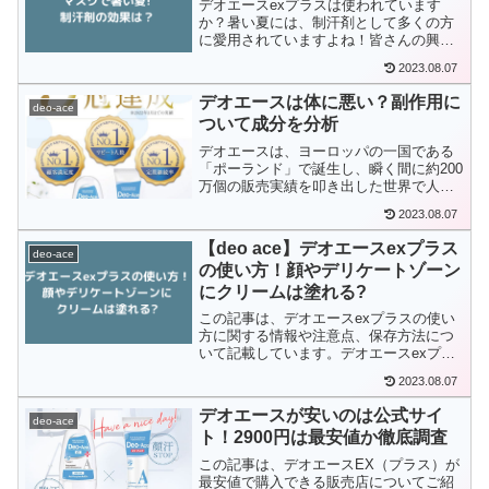
デオエースexプラスは使われています
か？暑い夏には、制汗剤として多くの方
に愛用されていますよね！皆さんの興味
は、デオエースexプラスで脇用のロール
2023.08.07
オンと顔用・全身用の薬用クリームのど
ちらにありますか？本記事では、デオエ
デオエースは体に悪い？副作用に
ースexプラスの顔用の...
deo-ace
ついて成分を分析
デオエースは、ヨーロッパの一国である
「ポーランド」で誕生し、瞬く間に約200
万個の販売実績を叩き出した世界で人気
のロールオンタイプの制汗剤です。ネッ
2023.08.07
トの口コミでとても注目を集めているよ
うですが、デオエースは体に悪いとか副
【deo ace】デオエースexプラス
作用はあるの？など、...
deo-ace
の使い方！顔やデリケートゾーン
にクリームは塗れる?
この記事は、デオエースexプラスの使い
方に関する情報や注意点、保存方法につ
いて記載しています。デオエースexプラ
スが気になっている方は、ぜひ本記事を
2023.08.07
参考にしてみてくださいね!
デオエースが安いのは公式サイ
deo-ace
ト！2900円は最安値か徹底調査
この記事は、デオエースEX（プラス）が
最安値で購入できる販売店についてご紹