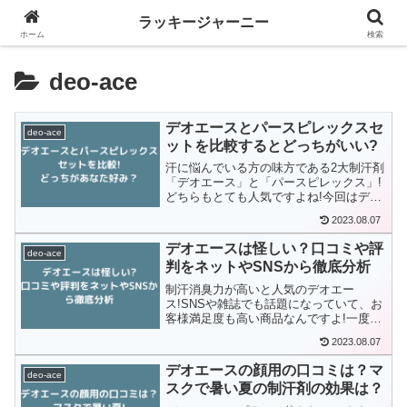
ラッキージャーニー
ホーム
検索
deo-ace
デオエースとパースピレックスセ
deo-ace
ットを比較するとどっちがいい?
汗に悩んでいる方の味方である2大制汗剤
「デオエース」と「パースピレックス」!
どちらもとても人気ですよね!今回はデオ
エースとパースピレックスを徹底比較し
2023.08.07
てみました!どちらを購入しようか悩んで
いる方は、ぜひ本記事を参考にしてみて
デオエースは怪しい？口コミや評
ください!
deo-ace
判をネットやSNSから徹底分析
制汗消臭力が高いと人気のデオエー
ス!SNSや雑誌でも話題になっていて、お
客様満足度も高い商品なんですよ!一度、
使ってみたいと思われる方も多いのでは
2023.08.07
ないでしょうか？実際に使用した方の口
コミが気になるところですよね。そこで
デオエースの顔用の口コミは？マ
本記事では、デオエースの口コミを徹底
deo-ace
スクで暑い夏の制汗剤の効果は？
調査しました!デオエースの評判が知りた
い方はぜひ参考にしてみてください!