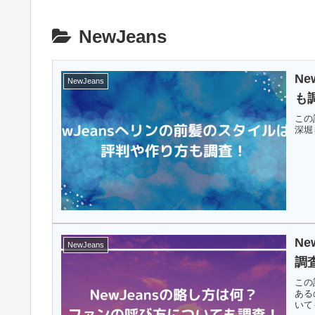
NewJeans
N
NewJeans
も
この
深堀
N
NewJeans
調
この
ある
いて