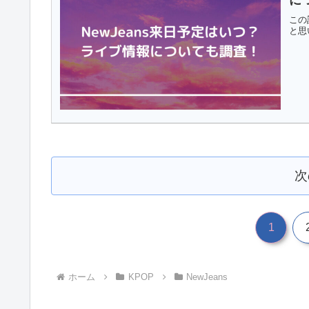
に
この
と思
次
1
ホーム
KPOP
NewJeans