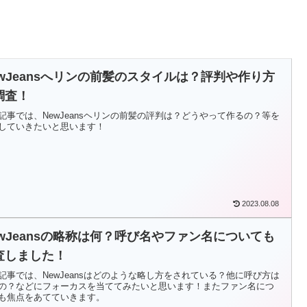
ewJeansへリンの前髪のスタイルは？評判や作り方
調査！
記事では、NewJeansヘリンの前髪の評判は？どうやって作るの？等を
していきたいと思います！
2023.08.08
ewJeansの略称は何？呼び名やファン名についても
査しました！
記事では、NewJeansはどのような略し方をされている？他に呼び方は
の？などにフォーカスを当ててみたいと思います！またファン名につ
も焦点をあてていきます。