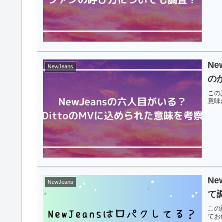
Ne
NewJeans
の
この
意味
N
NewJeans
て
この
てお