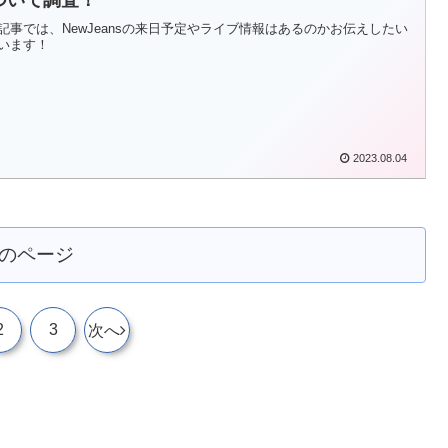
ついて調査！
記事では、NewJeansの来日予定やライブ情報はあるのかお伝えしたい
います！
2023.08.04
のページ
2
3
次へ