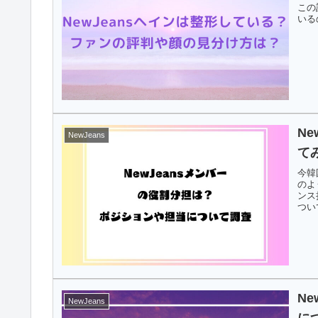
この
いる
N
NewJeans
て
今韓
のよ
ンス
つい
N
NewJeans