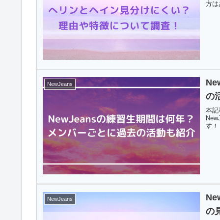
方は
N
NewJeans
の
本記
Ne
す！
N
NewJeans
の