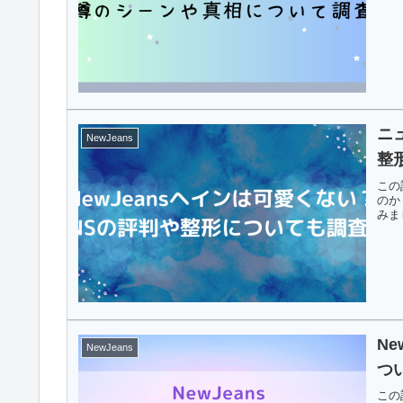
ニ
NewJeans
整
この
のか
みま
N
NewJeans
つ
この