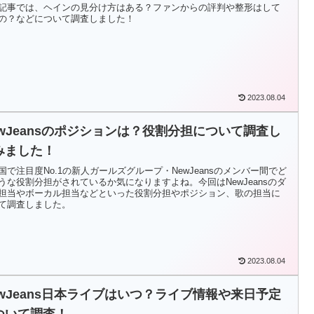
記事では、ヘインの見分け方はある？ファンからの評判や整形はして
の？などについて調査しました！
2023.08.04
ewJeansのポジションは？役割分担について調査し
みました！
国で注目度No.1の新人ガールズグループ・NewJeansのメンバー間でど
うな役割分担がされているか気になりますよね。今回はNewJeansのダ
担当やボーカル担当などといった役割分担やポジション、歌の担当に
て調査しました。
2023.08.04
ewJeans日本ライブはいつ？ライブ情報や来日予定