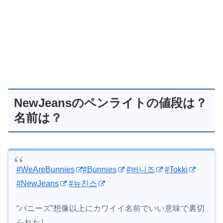
NewJeansのペンライトの値段は？
名前は？
#WeAreBunnies
#Bunnies
#버니즈
#Tokki
#NewJeans
#뉴진스
“バニーズ”想像以上にカワイイ名前でいい意味で裏切
られたし