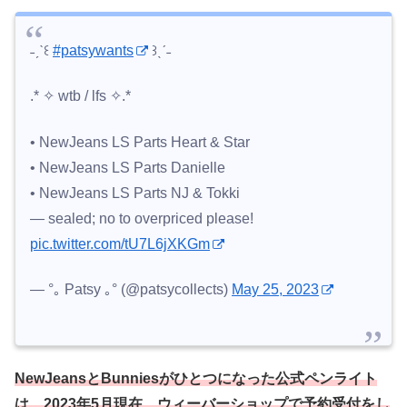
˗ˏˋ꒰
#patsywants
꒱ˎˊ˗
.* ✧ wtb / lfs ✧.*
• NewJeans LS Parts Heart & Star
• NewJeans LS Parts Danielle
• NewJeans LS Parts NJ & Tokki
— sealed; no to overpriced please!
pic.twitter.com/tU7L6jXKGm
— °｡ Patsy ｡° (@patsycollects)
May 25, 2023
NewJeansとBunniesがひとつになった公式ペンライト
は、2023年5月現在、ウィーバーショップで予約受付をし