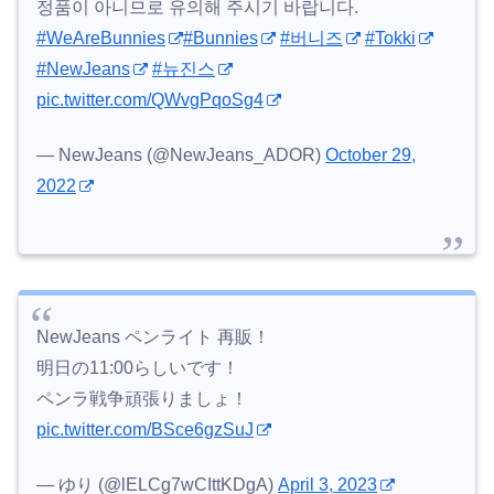
정품이 아니므로 유의해 주시기 바랍니다.
#WeAreBunnies
#Bunnies
#버니즈
#Tokki
#NewJeans
#뉴진스
pic.twitter.com/QWvgPqoSg4
— NewJeans (@NewJeans_ADOR)
October 29,
2022
NewJeans ペンライト 再販！
明日の11:00らしいです！
ペンラ戦争頑張りましょ！
pic.twitter.com/BSce6gzSuJ
— ゆり (@lELCg7wCIttKDgA)
April 3, 2023