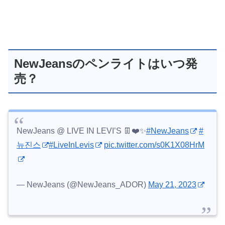
NewJeansのペンライトはいつ発
売？
NewJeans @ LIVE IN LEVI’S 👖❤️✨
#NewJeans
#
뉴진스
#LiveInLevis
pic.twitter.com/s0K1X08HrM
— NewJeans (@NewJeans_ADOR)
May 21, 2023