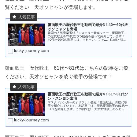
覧ください 天才ソヒャンが登場します。
覆面歌王の歴代歌王を動画で紹介3！40〜60代天
才ソヒャンも出場
韓国の人気音楽番組『ミステリー音楽ショー 覆面歌王』
の歴代歌王を20代位づつ動画を使って紹介しています！
40代〜60代の歌王には、ソヒャン、ファニ、K.willと韓国
のミュージック界でもビッグネームが続々と登場します。
lucky-journey.com
覆面歌王 歴代歌王 61代〜81代はこちらの記事をご覧
ください。天才ソヒャンを凌ぐ歌手の登場です！
覆面歌王の歴代歌王を動画で紹介4！61〜81代ソ
ン・スンヨン出演
マスクドシンガーのオリジナル番組『覆面歌王』の歴代歌
王を紹介しています。本記事では、歴代覆面歌王の61代〜
81代を紹介します。この回では、天才女性歌王のソヒャン
の6代連続歌王の記録を破る、女性歌手のソン・スンヨン
が登場しますよ！
lucky-journey.com