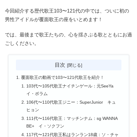
今回紹介する歴代歌王103〜121代の中では、ついに初の
男性アイドルが覆面歌王の座をいとめます！
では、最後まで歌王たちの、心を揺さぶる歌とともにお過
ごしください。
目次
覆面歌王の動画で103〜121代歌王を紹介！
103代〜105代歌王ナイチンゲール：元SeeYa
イ・ボラム
106代〜110代歌王ジニー：SuperJunior キュ
ヒョン
111代〜116代歌王：マッチンナム：sg WANNA
BE+ イ・ソクフン
117代〜121代歌王私はランラン18歳：ソ・チャ