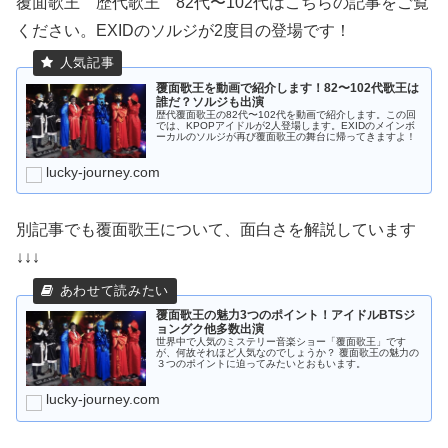
覆面歌王 歴代歌王 82代〜102代はこちらの記事をご覧
ください。EXIDのソルジが2度目の登場です！
覆面歌王を動画で紹介します！82〜102代歌王は
誰だ？ソルジも出演
歴代覆面歌王の82代〜102代を動画で紹介します。この回
では、KPOPアイドルが2人登場します。EXIDのメインボ
ーカルのソルジが再び覆面歌王の舞台に帰ってきますよ！
lucky-journey.com
別記事でも覆面歌王について、面白さを解説しています
↓↓↓
覆面歌王の魅力3つのポイント！アイドルBTSジ
ョングク他多数出演
世界中で人気のミステリー音楽ショー「覆面歌王」です
が、何故それほど人気なのでしょうか？ 覆面歌王の魅力の
３つのポイントに迫ってみたいとおもいます。
lucky-journey.com