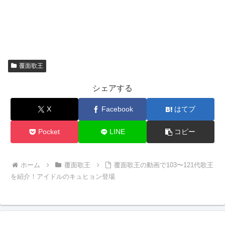
覆面歌王
シェアする
X
Facebook
はてブ
Pocket
LINE
コピー
ホーム
覆面歌王
覆面歌王の動画で103〜121代歌王
を紹介！アイドルのキュヒョン登場