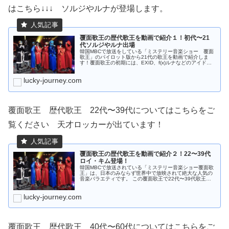
はこちら↓↓↓ ソルジやルナが登場します。
覆面歌王の歴代歌王を動画で紹介１！初代〜21
代ソルジやルナ出場
韓国MBCで放送をしている「ミステリー音楽ショー 覆面
歌王」のパイロット版から21代の歌王を動画で紹介しま
す！覆面歌王の初期には、EXID、f(x)ルナなどのアイドル
グループのメインボーカルが登場しますよ。
lucky-journey.com
覆面歌王 歴代歌王 22代〜39代についてはこちらをご
覧ください 天才ロッカーが出ています！
覆面歌王の歴代歌王を動画で紹介２！22〜39代
ロイ・キム登場！
韓国MBCで放送されている「ミステリー音楽ショー覆面歌
王」は、日本のみならず世界中で放映されて絶大な人気の
音楽バラエティです。 この覆面歌王で22代〜39代歌王の
タイトルをとったアーティストを動画つきで紹介します。
lucky-journey.com
覆面歌王 歴代歌王 40代〜60代についてはこちらをご