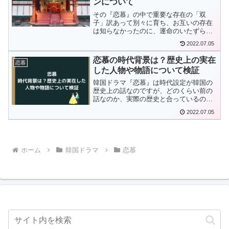
ンについて
その『恋慕』の中で重要な存在の「双
子」訳あって別々に育ち、お互いの存在
は知らなかったのに、運命のいたずらで
出会ってしまう。子役の方が演じていま
2022.07.05
すが、演技力もあって、可愛いんです
よ。『恋慕」の双子の子役は一体誰なの
恋慕の時代背景は？歴史上の実在
恋慕
でしょうか？やっぱり双子なんでしょう
した人物や物語について検証
か？
韓国ドラマ『恋慕』は時代設定が韓国の
歴史上の話なのですが、どのくらい前の
話なのか、実際の歴史と合っているの
か、気になりませんか？本記事では『恋
2022.07.05
慕』の時代背景はいつなのか、歴史上実
在した人物はいたのかなどを紹介してい
きます！
ホーム
韓国ドラマ
恋慕