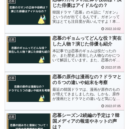
恋慕
でしたが、映像...
じた俳優はアイドルなの？
韓国ドラマ『恋慕』の４話に『ガオン』
というのが出てくるんです。ガオンって
実はとても注目度が高いんですよ！本記
事では、恋慕の『ガオン』とは誰なのか
2022.10.02
正体を暴いていきたいと思います♪
恋慕のギョムってどんな役？実在
恋慕
した人物？演じた俳優も紹介
本記事では恋慕のギョムは役だったの
か、また歴史上実在した人物なのかにつ
いて解説しています。また、恋慕のギョ
ムを演じた俳優は誰なのかについて紹介
2022.07.05
していきます。
恋慕の原作は漫画なの？ドラマと
恋慕
の５つの違いや結末を考察
最近の韓国ドラマは、漫画が原作のもの
が増えてきましましたね。しかも、原作
が漫画だとドラマとの違いなど気になっ
てしまいますよね？！本記事では『恋
2022.07.05
慕』の原作は本当に漫画なのか？脚本家
オリジナルなのか？ご紹介していきたい
恋慕シーズン2続編の予定は？韓
と思います♪
恋慕
国メディアの報道やネットの声
は？