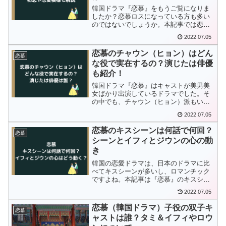
韓国ドラマ『恋慕』をもうご覧になりま
したか？恋慕ロスになっている方も多い
のではないでしょうか。本記事では恋慕
のシーズン２続編の予定はあるの？韓国
2022.07.05
メディアやネットの口コミ情報からシー
ズン２について考察しました。
恋慕のチャウン（ヒョン）はどん
恋慕
な役で実在するの？演じたは俳優
も紹介！
韓国ドラマ『恋慕』はキャストが美男美
女ばかり出演しているドラマでした。そ
の中でも、チャウン（ヒョン）派もいた
ようです。役名だとピンと来なかったり
2022.07.05
しますが、チャウン（ヒョン）はどんな
役で実在の人物なのか、気になる俳優は
恋慕のキスシーンは何話で何回？
恋慕
誰なのか？調べましたので紹介していき
シーンとイフィとジウンの心の動
ますよ♪
き
韓国の恋愛ドラマは、日本のドラマに比
べてキスシーンが多いし、ロマンチック
ですよね。本記事は『恋慕』のキスシー
ンは何話にあったのか、どんなシチュエ
2022.07.05
ーションだったのか、紹介していきたい
と思います！
恋慕（韓国ドラマ）子役の双子キ
恋慕
ャストは誰？タミ＆イフィやロウ