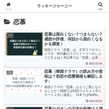
ラッキージャーニー
ホーム
検索
恋慕
恋慕は面白くない？つまらない？
恋慕
感想や評価、何話から面白くなる
かを調査！
韓国ドラマ『恋慕』は、王宮ラブロマン
スです。時代劇のラブストーリー久しぶ
りですよね！本記事では『恋慕』は本当
につまらないのか？！感想や評価など調
2023.03.09
べてまとめましたので、紹介していきま
す！
恋慕（韓国ドラマ）の読み方や意
恋慕
味は？初恋や恋愛模様も解説しま
す♪
韓国ドラマの『恋慕』はもうご覧になり
ましたか？韓国ではKBSで２０２１年１
０〜１２月に放送し、日本ではNetflixで
１週間遅れぐらいの配信で見れたので、
2023.03.03
時間差がなく楽しめるドラマでしたね！
キャストの方はもちろん素敵な方ばかり
恋慕のガオンの正体や役柄は？演