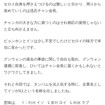
セロイ自身を押さえつけるのは難しいと分かり、周りから
攻めていくのは流石チャン会長。
チャンガの大きな力に盾つくのはそれ相応の覚悟じゃない
と立ち向かえません。
ビョンホンとイソは少し不安でしたけどセロイの味方で本
当に良かったです。
グンウォンの過去の事故に関して自白も取れ、グンウォン
逮捕に前進し、ひいてはチャン会長に届くかもしれないと
ワクワクしてきました。
それと今回では、タンバムを法人化する時に、企業名とし
てイソがiLLという名称を出しましたね。
意味は、 I ：이서 イソ L 로이 ロイ L 러브 ラブ